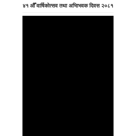
४१ औँ वार्षिकोत्सव तथा अभिाभवक दिवस २०८१