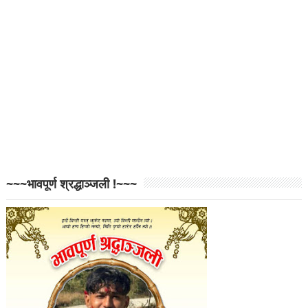
~~~भावपूर्ण श्रद्धाञ्जली !~~~