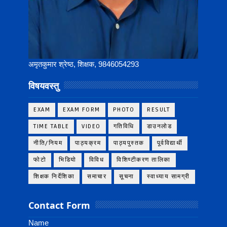
अमृतकुमार श्रेष्ठ, शिक्षक, 9846054293
विषयवस्तु
EXAM
EXAM FORM
PHOTO
RESULT
TIME TABLE
VIDEO
गतिविधि
डाउनलोड
नीति/नियम
पाठ्यक्रम
पाठ्यपुस्तक
पूर्वविद्यार्थी
फोटो
भिडियो
विविध
विशिष्टीकरण तालिका
शिक्षक निर्देशिका
समाचार
सूचना
स्वाध्याय सामग्री
Contact Form
Name