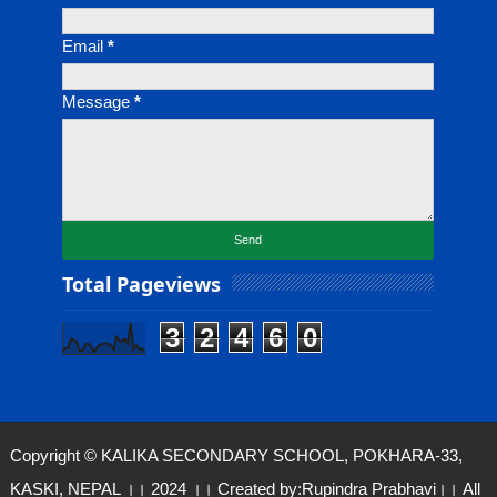
Email
*
Message
*
Total Pageviews
3
2
4
6
0
Copyright © KALIKA SECONDARY SCHOOL, POKHARA-33,
KASKI, NEPAL ।। 2024 ।। Created by:
Rupindra Prabhavi
।। All