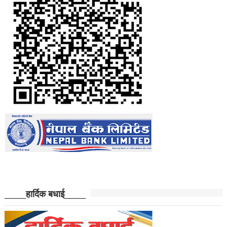
______हार्दिक बधाई______