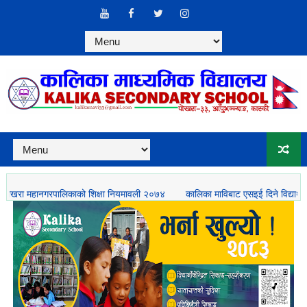
ानगरपालिकाको शिक्षा नियमावली २०७४
कालिका माविबाट एसइई दिने विद्यार्थीलाई बिदा