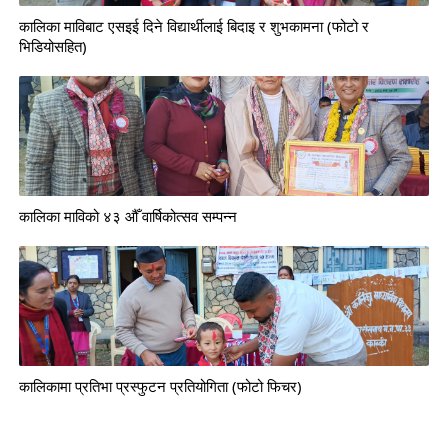
कालिका माविबाट एसइई दिने विद्यार्थीलाई बिदाइ र शुभकामना (फोटो र
भिडियोसहित)
कालिका माविको ४३ औँ वार्षिकोत्सव सम्पन्न
कालिकामा प्रतिभा प्रस्फुटन प्रतियोगिता (फोटो फिचर)