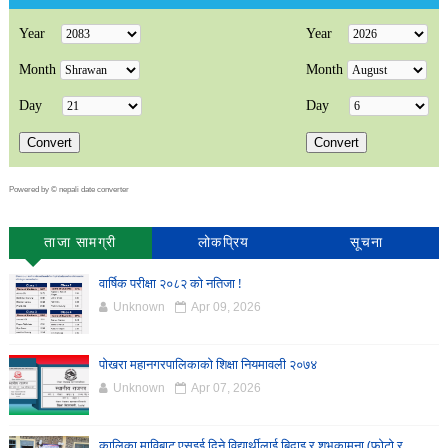
Powered by ©
nepali date converter
ताजा सामग्री
लोकप्रिय
सूचना
वार्षिक परीक्षा २०८२ को नतिजा !
Unknown
Apr 09, 2026
पोखरा महानगरपालिकाको शिक्षा नियमावली २०७४
Unknown
Apr 07, 2026
कालिका माविबाट एसइई दिने विद्यार्थीलाई बिदाइ र शुभकामना (फोटो र