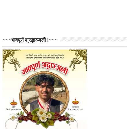
~~~भावपूर्ण श्रद्धाञ्जली !~~~