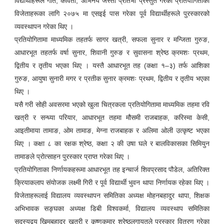
विद्यार्थीहरूले गीत, कविता, अभिनय जस्ता प्रतिभा प्रस्तुत गरेका प्रतियोगिताका
विजेताहरूका लागि २०७५ मा एसइई पास गरेका पूर्व विद्यार्थीहरूले पुरस्कारको
व्यवस्थापन गरेका थिए ।
प्रतियोगितामा माध्यमिक तहतर्फ सागर खत्री, सफला सुनार र मन्जिता गुरुङ,
आधारभूत तहतर्फ वर्षा सुनार, शिवानी गुरुङ र सुवासना श्रेष्ठ क्रमशः प्रथम,
द्वितीय र तृतीय भएका थिए । यस्तै आधारभूत तह (कक्षा १–३) तर्फ आशिका
गुरुङ, आयुषा सुनारी मगर र प्रतीक सुनार क्रमशः प्रथम, द्वितीय र तृतीय भएका
थिए ।
यसै गरी सोही अवसरमा भएको खुला चित्रकला प्रतियोगितामा माध्यमिक तहमा रवि
खत्री र सन्ध्या परियार, आधारभूत तहमा मौसमी राजबाहक, करिस्मा केसी,
आइतीमाया तामाङ, ओम तामाङ, मेग्ना राजबाहक र अलिमा ओली उत्कृष्ट भएका
थिए । कक्षा ८ का रक्षक श्रेष्ठ, कक्षा २ की उषा घले र बालविकासका सिमियुन
तामाङले प्रोत्साहन पुरस्कार प्राप्त गरेका थिए ।
प्रतियोगिताका निर्णायकहरूमा आधारभूत तह इन्चार्ज शिवप्रसाद पौडेल, अतिरिक्त
क्रियाकलाप संयोजक लक्ष्मी गिरी र पूर्व विद्यार्थी भुवन थापा निर्णायक रहेका थिए ।
विजेताहरूलाई विद्यालय व्यवस्थापन समितिका अध्यक्ष मोहनबहादुर थापा, शिक्षक
अभिभावक सङ्घका अध्यक्ष डिबी विश्वकर्मा, विद्यालय व्यवस्थाप समितिका
सदस्यद्वय खिमबहादुर खत्री र कृष्णकुमार श्रेष्ठलगायतले पुरस्कार वितरण गरेका