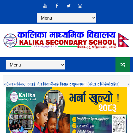
विद्यार्थीलाई बिदाइ र शुभकामना (फोटो र भिडियोसहित)
कालिका माविको ४३ औँ वार्षिकोत्