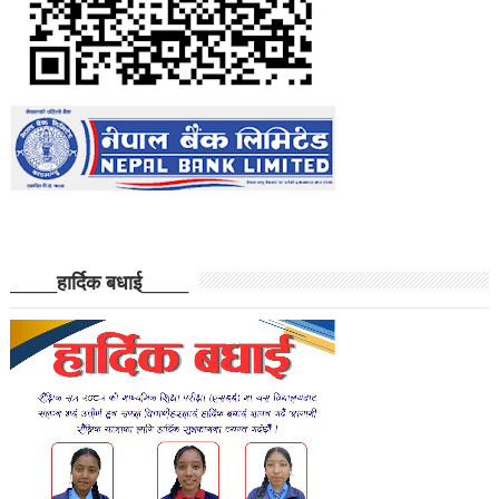
______हार्दिक बधाई______