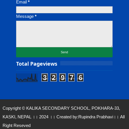
Email
*
Message
*
Total Pageviews
3
2
9
7
6
Copyright © KALIKA SECONDARY SCHOOL, POKHARA-33,
KASKI, NEPAL ।। 2024 ।। Created by:
Rupindra Prabhavi
।। All
Right Reseved