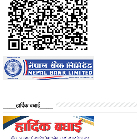
______हार्दिक बधाई______