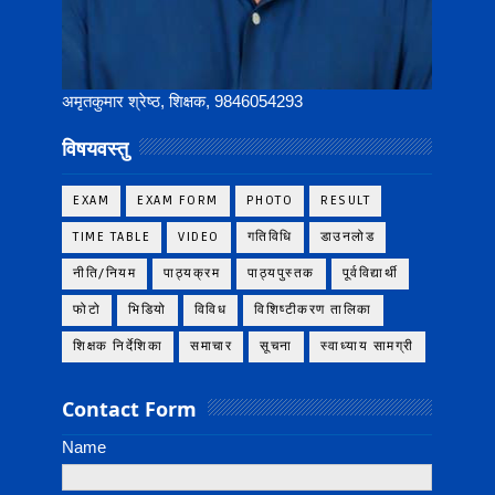
अमृतकुमार श्रेष्ठ, शिक्षक, 9846054293
विषयवस्तु
EXAM
EXAM FORM
PHOTO
RESULT
TIME TABLE
VIDEO
गतिविधि
डाउनलोड
नीति/नियम
पाठ्यक्रम
पाठ्यपुस्तक
पूर्वविद्यार्थी
फोटो
भिडियो
विविध
विशिष्टीकरण तालिका
शिक्षक निर्देशिका
समाचार
सूचना
स्वाध्याय सामग्री
Contact Form
Name