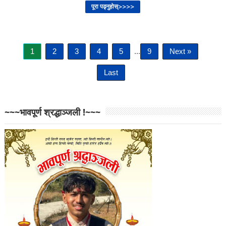
पूरा पढ्नुहोस्>>>>
1
2
3
4
5
...
9
Next »
Last
~~~भावपूर्ण श्रद्धाञ्जली !~~~