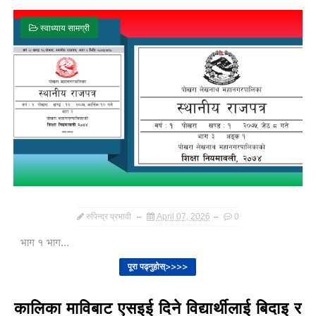
स्वाध्याय सामग्री
रुपिन्द्र प्रभावी
April 07, 2026
0
भाग १ भाग...
पूरा पढ्नुहोस्>>>>
कालिका माविबाट एसइई दिने विद्यार्थीलाई बिदाइ र