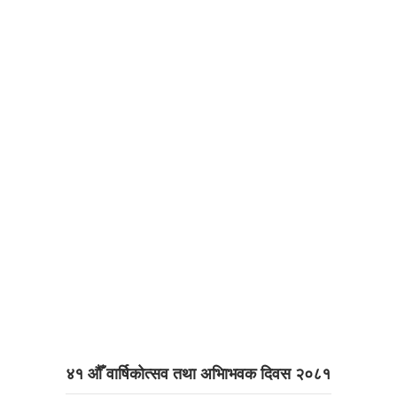
४१ औँ वार्षिकोत्सव तथा अभिाभवक दिवस २०८१