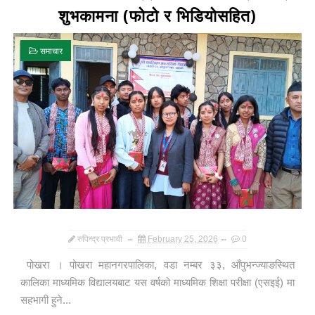
शुभकामना (फोटो र भिडियोसहित)
समाचार
रुपिन्द्र प्रभावी
February 25, 2026
0
पोखरा । पोखरा महानगरपालिका, वडा नम्बर ३३, आँपुभन्ज्याङस्थित
कालिका माध्यमिक विद्यालयबाट यस वर्षको माध्यमिक शिक्षा परीक्षा (एसइई) मा
सहभागी हुने...