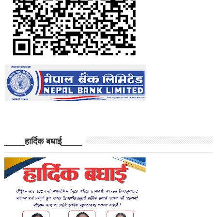
______हार्दिक बधाई______